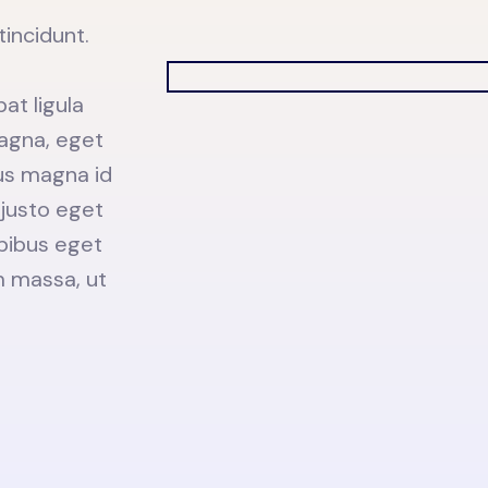
tincidunt.
at ligula
agna, eget
pus magna id
 justo eget
apibus eget
 massa, ut